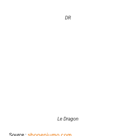
DR
Le Dragon
Source :
shonenjump.com