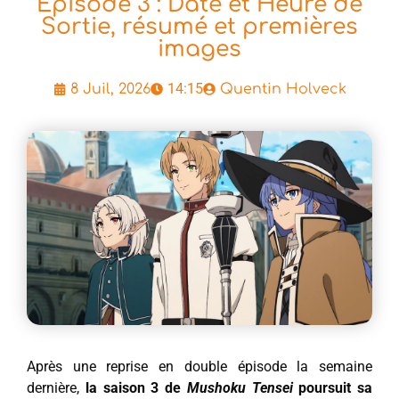
Épisode 3 : Date et Heure de
Sortie, résumé et premières
images
14:15
8 Juil, 2026
Quentin Holveck
Après une reprise en double épisode la semaine
dernière,
la saison 3 de
Mushoku Tensei
poursuit sa