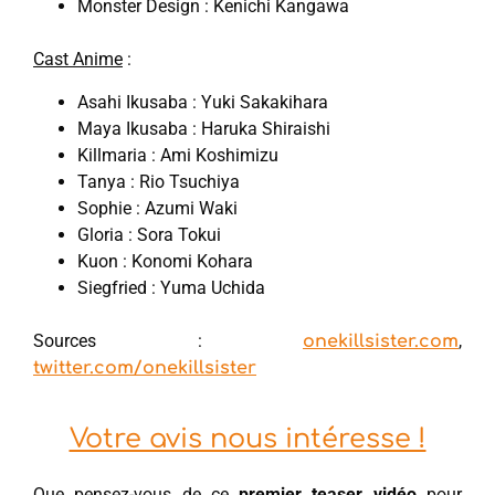
Monster Design : Kenichi Kangawa
Cast Anime
:
Asahi Ikusaba : Yuki Sakakihara
Maya Ikusaba : Haruka Shiraishi
Killmaria : Ami Koshimizu
Tanya : Rio Tsuchiya
Sophie : Azumi Waki
Gloria : Sora Tokui
Kuon : Konomi Kohara
Siegfried : Yuma Uchida
Sources :
,
onekillsister.com
twitter.com/onekillsister
Votre avis nous intéresse !
Que pensez-vous de ce
premier teaser vidéo
pour