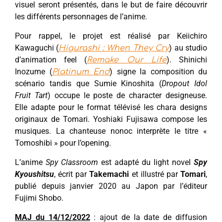
visuel seront présentés, dans le but de faire découvrir
les différents personnages de l’anime.
Pour rappel, le projet est réalisé par Keiichiro
Kawaguchi (
) au studio
Higurashi : When They Cry
d’animation feel (
). Shinichi
Remake Our Life
Inozume (
) signe la composition du
Platinum End
scénario tandis que Sumie Kinoshita (
Dropout Idol
Fruit Tart
) occupe le poste de character designeuse.
Elle adapte pour le format télévisé les chara designs
originaux de Tomari. Yoshiaki Fujisawa compose les
musiques. La chanteuse nonoc interprète le titre «
Tomoshibi » pour l’opening.
L’anime
Spy Classroom
est adapté du light novel
Spy
Kyoushitsu
, écrit par
Takemachi
et illustré par
Tomari
,
publié depuis janvier 2020 au Japon par l’éditeur
Fujimi Shobo.
MAJ du 14/12/2022
: ajout de la date de diffusion