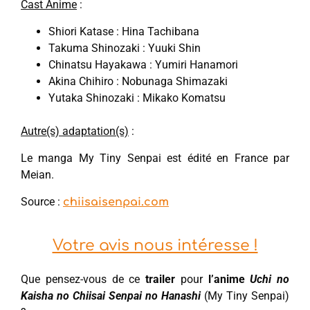
Cast Anime
:
Shiori Katase : Hina Tachibana
Takuma Shinozaki : Yuuki Shin
Chinatsu Hayakawa : Yumiri Hanamori
Akina Chihiro : Nobunaga Shimazaki
Yutaka Shinozaki : Mikako Komatsu
Autre(s) adaptation(s)
:
Le manga My Tiny Senpai est édité en France par
Meian.
Source :
chiisaisenpai.com
Votre avis nous intéresse !
Que pensez-vous de ce
trailer
pour
l’anime
Uchi no
Kaisha no Chiisai Senpai no Hanashi
(My Tiny Senpai)