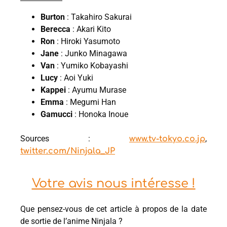
Burton
: Takahiro Sakurai
Berecca
: Akari Kito
Ron
: Hiroki Yasumoto
Jane
: Junko Minagawa
Van
: Yumiko Kobayashi
Lucy
: Aoi Yuki
Kappei
: Ayumu Murase
Emma
: Megumi Han
Gamucci
: Honoka Inoue
Sources :
,
www.tv-tokyo.co.jp
twitter.com/Ninjala_JP
Votre avis nous intéresse !
Que pensez-vous de cet article à propos de la date
de sortie de l’anime Ninjala ?