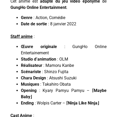
Cet anime est
adapté du jeu vidéo éponyme
de
GungHo Online Entertainment
.
Genre
: Action, Comédie
Date de sortie
: 8 janvier 2022
Staff anime
:
Œuvre originale
: GungHo Online
Entertainement
Studio d’animation
: OLM
Réalisateur
: Mamoru Kanbe
Scénariste
: Shinzo Fujita
Chara Design
: Atsushi Suzuki
Musiques
: Takahiro Obata
Opening
: Kyary Pamyu Pamyu –
⌈Maybe
Baby⌋
Ending
: Wolpis Carter –
⌈Ninja Like Ninja⌋
Cast Anime
: