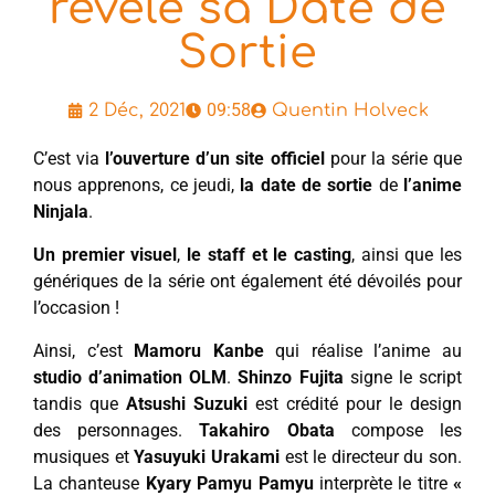
révèle sa Date de
Sortie
09:58
2 Déc, 2021
Quentin Holveck
C’est via
l’ouverture d’un site officiel
pour la série que
nous apprenons, ce jeudi,
la date de sortie
de
l’anime
Ninjala
.
Un premier visuel
,
le staff et le casting
, ainsi que les
génériques de la série ont également été dévoilés pour
l’occasion !
Ainsi, c’est
Mamoru Kanbe
qui réalise l’anime au
studio d’animation OLM
.
Shinzo Fujita
signe le script
tandis que
Atsushi Suzuki
est crédité pour le design
des personnages.
Takahiro Obata
compose les
musiques et
Yasuyuki Urakami
est le directeur du son.
La chanteuse
Kyary Pamyu Pamyu
interprète le titre
«