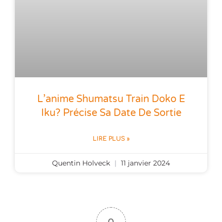
L’anime Shumatsu Train Doko E
Iku? Précise Sa Date De Sortie
LIRE PLUS »
Quentin Holveck
11 janvier 2024