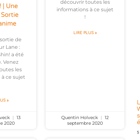
découvrir toutes les
 | Une
informations à ce sujet
Sortie
!
’anime
LIRE PLUS »
sortie de
ur Lane :
hin! a été
. Venez
outes les
 à ce sujet
LUS »
L
W
s
lveck
13
Quentin Holveck
12
e 2020
septembre 2020
5