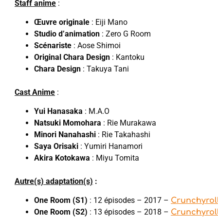
Staff anime
:
Œuvre originale
: Eiji Mano
Studio d’animation
: Zero G Room
Scénariste
: Aose Shimoi
Original Chara Design
: Kantoku
Chara Design
: Takuya Tani
Cast Anime
:
Yui Hanasaka
: M.A.O
Natsuki Momohara
: Rie Murakawa
Minori Nanahashi
: Rie Takahashi
Saya Orisaki
: Yumiri Hanamori
Akira Kotokawa
: Miyu Tomita
Autre(s) adaptation(s)
:
One Room (S1)
: 12 épisodes – 2017 –
Crunchyrol
One Room (S2)
: 13 épisodes – 2018 –
Crunchyrol