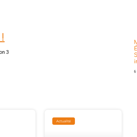
!
É
on 3
S
6
Actualité