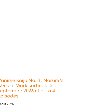
’anime Kaiju No. 8 : Narumi’s
eek at Work sortira le 5
eptembre 2026 et aura 4
épisodes
 août 2026