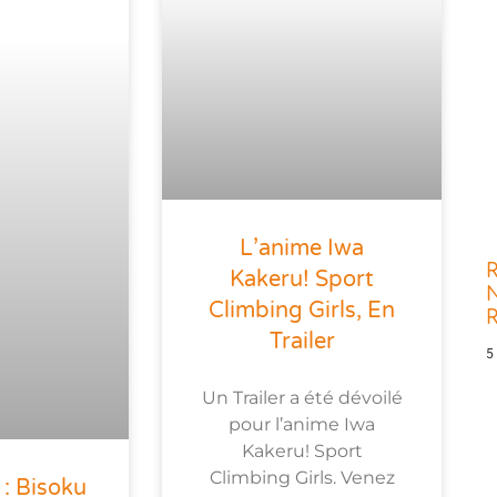
L’anime Iwa
R
Kakeru! Sport
N
Climbing Girls, En
Trailer
5
Un Trailer a été dévoilé
pour l’anime Iwa
Kakeru! Sport
Climbing Girls. Venez
: Bisoku