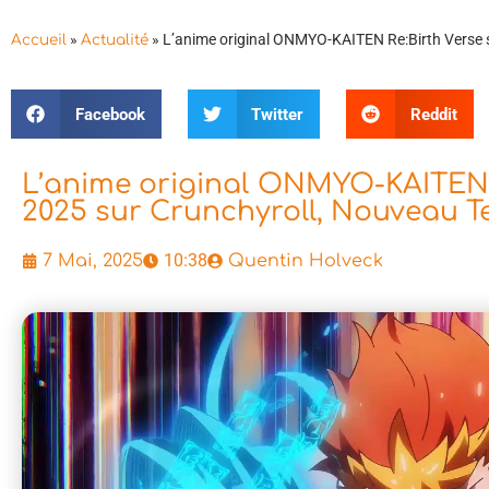
»
»
L’anime original ONMYO-KAITEN Re:Birth Verse sor
Accueil
Actualité
Facebook
Twitter
Reddit
L’anime original ONMYO-KAITEN Re:
2025 sur Crunchyroll, Nouveau T
10:38
7 Mai, 2025
Quentin Holveck