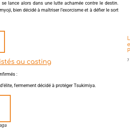
 se lance alors dans une lutte acharnée contre le destin.
myoji, bien décidé à maîtriser l’exorcisme et à défier le sort
L
e
P
7
stés au casting
nfirmés :
d’élite, fermement décidé à protéger Tsukimiya.
aga