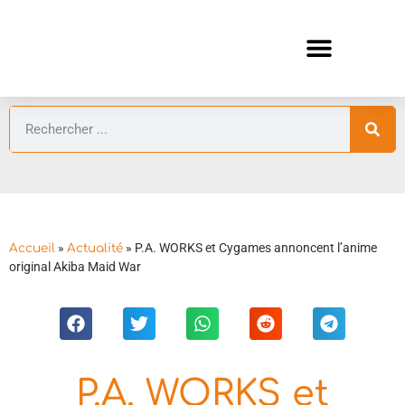
ANIMES AUTOMNE 2026 🍁
GUIDES ANIMES
»
»
P.A. WORKS et Cygames annoncent l’anime
Accueil
Actualité
original Akiba Maid War
P.A. WORKS et