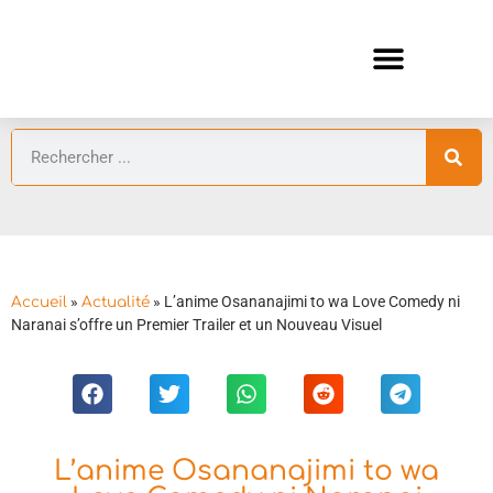
ANIMES AUTOMNE 2026 🍁
GUIDES ANIMES
»
»
L’anime Osananajimi to wa Love Comedy ni
Accueil
Actualité
Naranai s’offre un Premier Trailer et un Nouveau Visuel
L’anime Osananajimi to wa