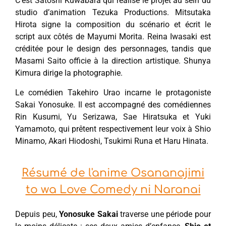
C’est Satoshi Kuwabara qui réalise le projet au sein du
studio d’animation Tezuka Productions. Mitsutaka
Hirota signe la composition du scénario et écrit le
script aux côtés de Mayumi Morita. Reina Iwasaki est
créditée pour le design des personnages, tandis que
Masami Saito officie à la direction artistique. Shunya
Kimura dirige la photographie.
Le comédien Takehiro Urao incarne le protagoniste
Sakai Yonosuke. Il est accompagné des comédiennes
Rin Kusumi, Yu Serizawa, Sae Hiratsuka et Yuki
Yamamoto, qui prêtent respectivement leur voix à Shio
Minamo, Akari Hiodoshi, Tsukimi Runa et Haru Hinata.
Résumé de l'anime Osananajimi
to wa Love Comedy ni Naranai
Depuis peu,
Yonosuke
Sakai
traverse une période pour