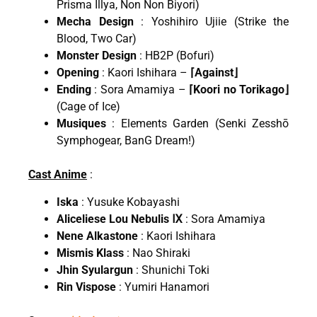
Prisma Illya, Non Non Biyori)
Mecha Design
: Yoshihiro Ujiie (Strike the
Blood, Two Car)
Monster Design
: HB2P (Bofuri)
Opening
: Kaori Ishihara –
⌈Against⌋
Ending
: Sora Amamiya –
⌈Koori no Torikago⌋
(Cage of Ice)
Musiques
: Elements Garden (Senki Zesshō
Symphogear, BanG Dream!)
Cast Anime
:
Iska
: Yusuke Kobayashi
Aliceliese Lou Nebulis Ⅸ
: Sora Amamiya
Nene Alkastone
: Kaori Ishihara
Mismis Klass
: Nao Shiraki
Jhin Syulargun
: Shunichi Toki
Rin Vispose
: Yumiri Hanamori