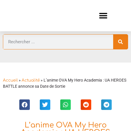
ANIMES AUTOMNE 2026 🍁
GUIDES ANIMES
»
»
L’anime OVA My Hero Academia : UA HEROES
Accueil
Actualité
BATTLE annonce sa Date de Sortie
L’anime OVA My Hero