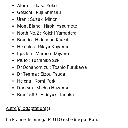
Atom : Hikasa Yoko
Gesicht : Fuji Shinshu
Uran : Suzuki Minori
Mont Blanc : Hiroki Yasumoto
North No.2 : Koichi Yamadera
Brando : Hidenobu Kiuchi
Hercules : Rikiya Koyama
Epsilon : Mamoru Miyano
Pluto : Toshihiko Seki
Dr Ochanomizu : Toshio Furukawa
Dr Tenma : Eizou Tsuda
Helena : Romi Park
Duncan : Michio Hazama
Brau1589 : Hideyuki Tanaka
Autre(s) adaptation(s)
:
En France, le manga PLUTO est édité par Kana.