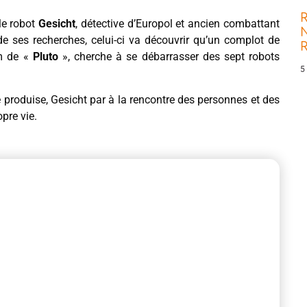
R
 le robot
Gesicht
, détective d’Europol et ancien combattant
N
de ses recherches, celui-ci va découvrir qu’un complot de
om de «
Pluto
», cherche à se débarrasser des sept robots
5
roduise, Gesicht par à la rencontre des personnes et des
pre vie.