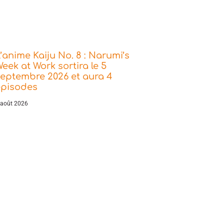
’anime Kaiju No. 8 : Narumi’s
eek at Work sortira le 5
eptembre 2026 et aura 4
épisodes
 août 2026