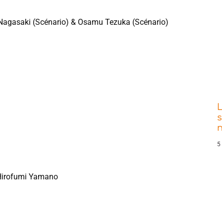
 Nagasaki (Scénario) & Osamu Tezuka (Scénario)
s
5
 Hirofumi Yamano