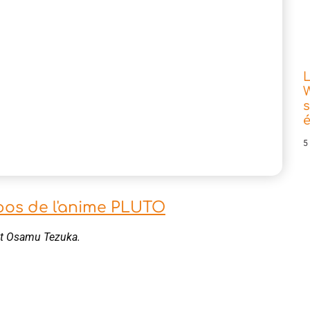
L
W
s
5
pos de l'anime PLUTO
et Osamu Tezuka.