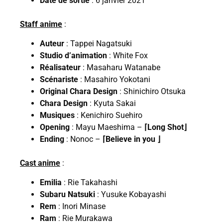
Date de sortie
: 6 janvier 2021
Staff anime
:
Auteur
: Tappei Nagatsuki
Studio d’animation
: White Fox
Réalisateur
: Masaharu Watanabe
Scénariste
: Masahiro Yokotani
Original Chara Design
: Shinichiro Otsuka
Chara Design
: Kyuta Sakai
Musiques
: Kenichiro Suehiro
Opening
: Mayu Maeshima –
⌈Long Shot⌋
Ending
: Nonoc –
⌈Believe in you ⌋
Cast anime
:
Emilia
: Rie Takahashi
Subaru Natsuki
: Yusuke Kobayashi
Rem
: Inori Minase
Ram
: Rie Murakawa