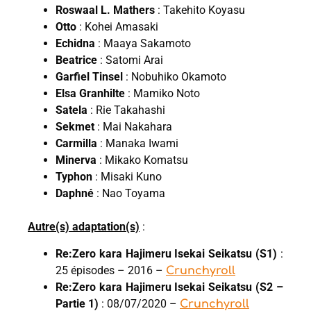
Roswaal L. Mathers
: Takehito Koyasu
Otto
: Kohei Amasaki
Echidna
: Maaya Sakamoto
Beatrice
: Satomi Arai
Garfiel Tinsel
: Nobuhiko Okamoto
Elsa Granhilte
: Mamiko Noto
Satela
: Rie Takahashi
Sekmet
: Mai Nakahara
Carmilla
: Manaka Iwami
Minerva
: Mikako Komatsu
Typhon
: Misaki Kuno
Daphné
: Nao Toyama
Autre(s) adaptation(s)
:
Re:Zero kara Hajimeru Isekai Seikatsu (S1)
:
25 épisodes – 2016 –
Crunchyroll
Re:Zero kara Hajimeru Isekai Seikatsu (S2 –
Partie 1)
: 08/07/2020 –
Crunchyroll