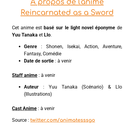
À propos de l'anime
Reincarnated as a Sword
Cet anime est
basé sur le light novel éponyme
de
Yuu Tanaka
et
Llo
.
Genre
: Shonen, Isekai, Action, Aventure,
Fantasy, Comédie
Date de sortie
: à venir
Staff anime
: à venir
Auteur
: Yuu Tanaka (Scénario) & Llo
(Illustrations)
Cast Anime
: à venir
Source :
twitter.com/animatesssgo