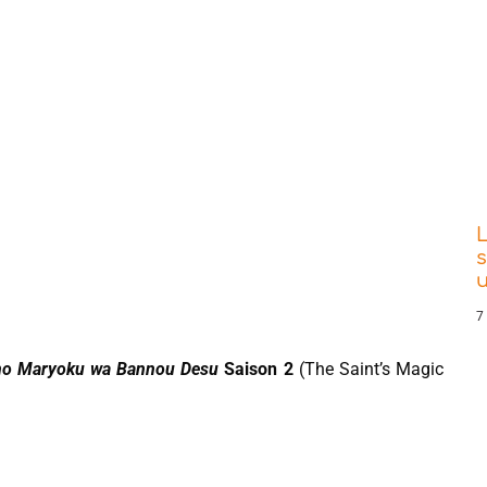
L
s
7
 no Maryoku wa Bannou Desu
Saison 2
(The Saint’s Magic