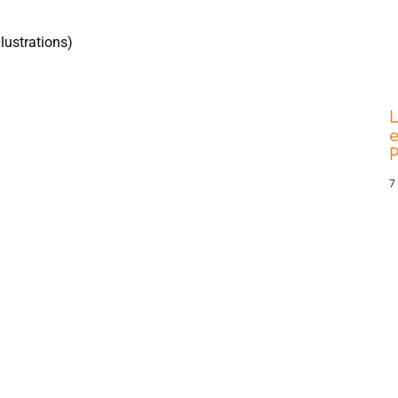
lustrations)
L
e
P
7