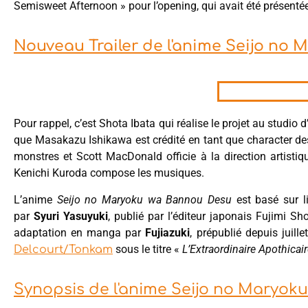
Semisweet Afternoon » pour l’opening, qui avait été présenté
Nouveau Trailer de l'anime Seijo no
Pour rappel, c’est Shota Ibata qui réalise le projet au studi
que Masakazu Ishikawa est crédité en tant que character 
monstres et Scott MacDonald officie à la direction artistiq
Kenichi Kuroda compose les musiques.
L’anime
Seijo no Maryoku wa Bannou Desu
est basé sur l
par
Syuri Yasuyuki
, publié par l’éditeur japonais Fujimi S
adaptation en manga par
Fujiazuki
, prépublié depuis juil
sous le titre «
L’Extraordinaire Apothicai
Delcourt/Tonkam
Synopsis de l'anime Seijo no Maryok