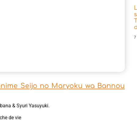
s
T
d
7
'anime Seijo no Maryoku wa Bannou
bana & Syuri Yasuyuki.
che de vie