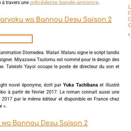
e à travers une
.
précédente bande-annonce
L
l
 Maryoku wa Bannou Desu Saison 2
l
C
1 
o d’animation Diomedea. Watari Wataru signe le script tandis
designer. Miyazawa Tsutomu est nommé pour le design des
ue. Tateishi Yayoi occupe le poste de directeur du son et
ight novel éponyme, écrit par
Yuka Tachibana
et illustré
hobo à partir de février 2017. Le roman connait aussi une
let 2017 par le même éditeur et disponible en France chez
re
».
u wa Bannou Desu Saison 2