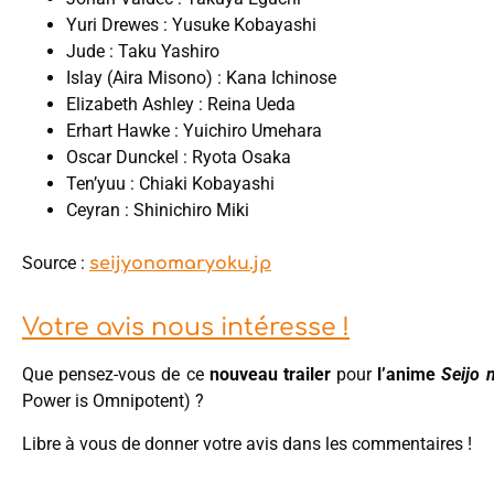
Yuri Drewes : Yusuke Kobayashi
Jude : Taku Yashiro
Islay (Aira Misono) : Kana Ichinose
Elizabeth Ashley : Reina Ueda
Erhart Hawke : Yuichiro Umehara
Oscar Dunckel : Ryota Osaka
Ten’yuu : Chiaki Kobayashi
Ceyran : Shinichiro Miki
Source :
seijyonomaryoku.jp
Votre avis nous intéresse !
Que pensez-vous de ce
nouveau trailer
pour
l’anime
Seijo
Power is Omnipotent) ?
Libre à vous de donner votre avis dans les commentaires !