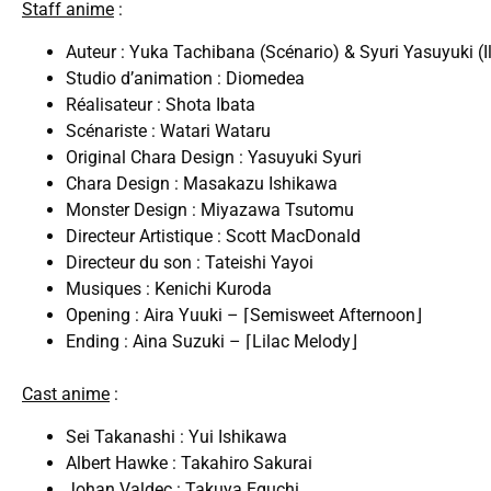
Staff anime
:
Auteur : Yuka Tachibana (Scénario) & Syuri Yasuyuki (Il
Studio d’animation : Diomedea
Réalisateur : Shota Ibata
Scénariste : Watari Wataru
Original Chara Design : Yasuyuki Syuri
Chara Design : Masakazu Ishikawa
Monster Design : Miyazawa Tsutomu
Directeur Artistique : Scott MacDonald
Directeur du son : Tateishi Yayoi
Musiques : Kenichi Kuroda
Opening : Aira Yuuki – ⌈Semisweet Afternoon⌋
Ending : Aina Suzuki – ⌈Lilac Melody⌋
Cast anime
:
Sei Takanashi : Yui Ishikawa
Albert Hawke : Takahiro Sakurai
Johan Valdec : Takuya Eguchi