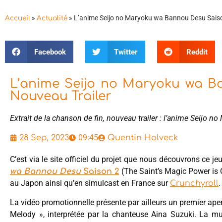
»
»
L’anime Seijo no Maryoku wa Bannou Desu Saison
Accueil
Actualité
Facebook
Twitter
Reddit
L’anime Seijo no Maryoku wa Ba
Nouveau Trailer
Extrait de la chanson de fin, nouveau trailer : l’anime Seijo
09:45
28 Sep, 2023
Quentin Holveck
C’est via le site officiel du projet que nous découvrons ce j
(The Saint’s Magic Power is O
wa Bannou Desu
Saison 2
au Japon ainsi qu’en simulcast en France sur
.
Crunchyroll
La vidéo promotionnelle présente par ailleurs un premier ape
Melody », interprétée par la chanteuse Aina Suzuki. La mu