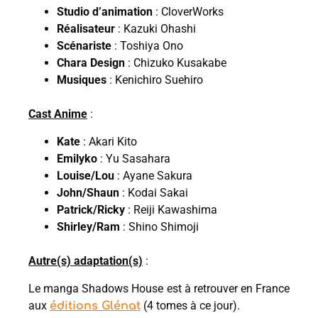
Studio d’animation
: CloverWorks
Réalisateur
: Kazuki Ohashi
Scénariste
: Toshiya Ono
Chara Design
: Chizuko Kusakabe
Musiques
: Kenichiro Suehiro
Cast Anime
:
Kate
: Akari Kito
Emilyko
: Yu Sasahara
Louise/Lou
: Ayane Sakura
John/Shaun
: Kodai Sakai
Patrick/Ricky
: Reiji Kawashima
Shirley/Ram
: Shino Shimoji
Autre(s) adaptation(s)
:
Le manga Shadows House est à retrouver en France
aux
(4 tomes à ce jour).
éditions Glénat