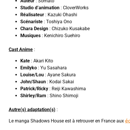
Auteur
: Somato
Studio d’animation
: CloverWorks
Réalisateur
: Kazuki Ohashi
Scénariste
: Toshiya Ono
Chara Design
: Chizuko Kusakabe
Musiques
: Kenichiro Suehiro
Cast Anime
:
Kate
: Akari Kito
Emilyko
: Yu Sasahara
Louise/Lou
: Ayane Sakura
John/Shaun
: Kodai Sakai
Patrick/Ricky
: Reiji Kawashima
Shirley/Ram
: Shino Shimoji
Autre(s) adaptation(s)
:
Le manga Shadows House est à retrouver en France aux
é