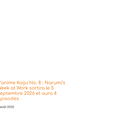
’anime Kaiju No. 8 : Narumi’s
eek at Work sortira le 5
eptembre 2026 et aura 4
épisodes
 août 2026