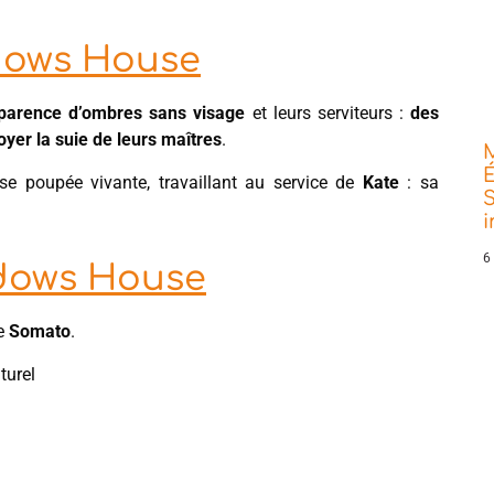
adows House
pparence d’ombres sans visage
et leurs serviteurs :
des
oyer la suie de leurs maîtres
.
É
use poupée vivante, travaillant au service de
Kate
: sa
S
6
adows House
e
Somato
.
turel