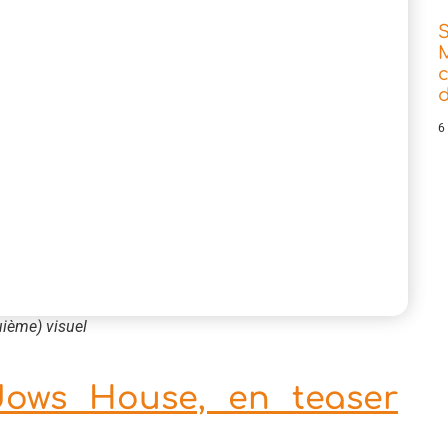
d
6
ième) visuel
dows House, en teaser