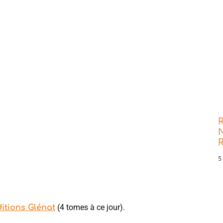
R
N
5
(4 tomes à ce jour).
ditions Glénat