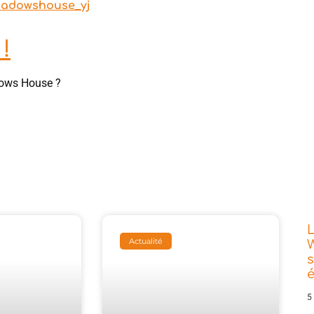
shadowshouse_yj
!
dows House ?
L
Actualité
W
s
5