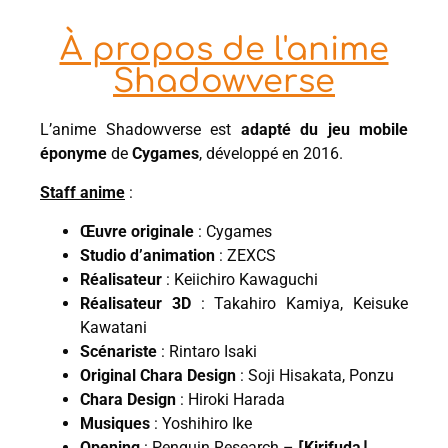
À propos de l'anime
Shadowverse
L’anime Shadowverse est
adapté du jeu mobile
éponyme
de
Cygames
, développé en 2016.
Staff anime
:
Œuvre originale
: Cygames
Studio d’animation
: ZEXCS
Réalisateur
: Keiichiro Kawaguchi
Réalisateur 3D
: Takahiro Kamiya, Keisuke
Kawatani
Scénariste
: Rintaro Isaki
Original Chara Design
: Soji Hisakata, Ponzu
Chara Design
: Hiroki Harada
Musiques
: Yoshihiro Ike
Opening
: Penguin Research –
⌈Kirifuda⌋