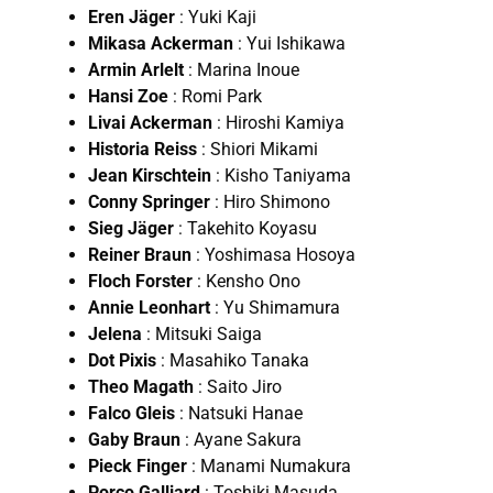
Eren Jäger
: Yuki Kaji
Mikasa Ackerman
: Yui Ishikawa
Armin Arlelt
: Marina Inoue
Hansi Zoe
: Romi Park
Livai Ackerman
: Hiroshi Kamiya
Historia Reiss
: Shiori Mikami
Jean Kirschtein
: Kisho Taniyama
Conny Springer
: Hiro Shimono
Sieg Jäger
: Takehito Koyasu
Reiner Braun
: Yoshimasa Hosoya
Floch Forster
: Kensho Ono
Annie Leonhart
: Yu Shimamura
Jelena
: Mitsuki Saiga
Dot Pixis
: Masahiko Tanaka
Theo Magath
: Saito Jiro
Falco Gleis
: Natsuki Hanae
Gaby Braun
: Ayane Sakura
Pieck Finger
: Manami Numakura
Porco Galliard
: Toshiki Masuda