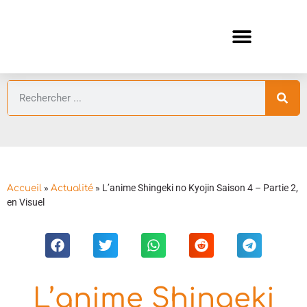
ANIMES AUTOMNE 2026 🍁
GUIDES ANIMES
»
»
L’anime Shingeki no Kyojin Saison 4 – Partie 2,
Accueil
Actualité
en Visuel
L’anime Shingeki