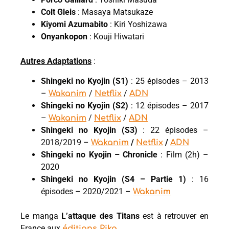
Colt Gleis
: Masaya Matsukaze
Kiyomi Azumabito
: Kiri Yoshizawa
Onyankopon
: Kouji Hiwatari
Autres Adaptations
:
Shingeki no Kyojin (S1)
: 25 épisodes – 2013
–
/
/
Wakanim
Netflix
ADN
Shingeki no Kyojin (S2)
: 12 épisodes – 2017
–
/
/
Wakanim
Netflix
ADN
Shingeki no Kyojin (S3)
: 22 épisodes –
2018/2019 –
/
/
Wakanim
Netflix
ADN
Shingeki no Kyojin – Chronicle
: Film (2h) –
2020
Shingeki no Kyojin (S4 – Partie 1)
: 16
épisodes – 2020/2021 –
Wakanim
Le manga
L’attaque des Titans
est à retrouver en
France aux
.
éditions Pika