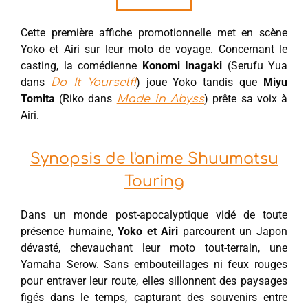
Cette première affiche promotionnelle met en scène
Yoko et Airi sur leur moto de voyage. Concernant le
casting, la comédienne
Konomi Inagaki
(Serufu Yua
dans
) joue Yoko tandis que
Miyu
Do It Yourself!
Tomita
(Riko dans
) prête sa voix à
Made in Abyss
Airi.
Synopsis de l'anime Shuumatsu
Touring
Dans un monde post-apocalyptique vidé de toute
présence humaine,
Yoko et Airi
parcourent un Japon
dévasté, chevauchant leur moto tout-terrain, une
Yamaha Serow. Sans embouteillages ni feux rouges
pour entraver leur route, elles sillonnent des paysages
figés dans le temps, capturant des souvenirs entre