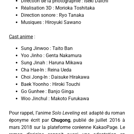
Direction de la photographie : Iseki Daichi
Réalisation 3D : Morioka Toshitaka
Direction sonore : Ryo Tanaka
Musiques : Hiroyuki Sawano
Cast anime
:
Sung Jinwoo : Taito Ban
Yoo Jinho : Genta Nakamura
Sung Jinah : Haruna Mikawa
Cha Hae-In : Reina Ueda
Choi Jong-In : Daisuke Hirakawa
Baek Yoonho : Hiroki Touchi
Go Gunhee : Banjo Ginga
Woo Jinchul : Makoto Furukawa
Pour rappel, l’anime
Solo Leveling
est adapté du roman
éponyme écrit par
Chugong
, publié de juillet 2016 à
mars 2018 sur la plateforme coréenne KakaoPage. Le