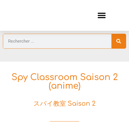
ANIMES AUTOMNE 2026 🍁
GUIDES ANIMES
Spy Classroom Saison 2
(anime)
スパイ教室 Saison 2