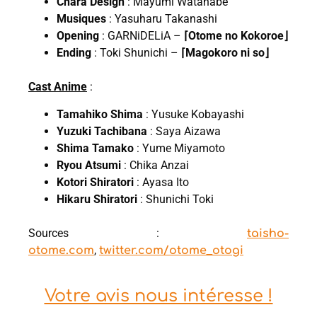
Chara Design
: Mayumi Watanabe
Musiques
: Yasuharu Takanashi
Opening
: GARNiDELiA –
⌈Otome no Kokoroe⌋
Ending
: Toki Shunichi –
⌈Magokoro ni so⌋
Cast Anime
:
Tamahiko Shima
: Yusuke Kobayashi
Yuzuki Tachibana
: Saya Aizawa
Shima Tamako
: Yume Miyamoto
Ryou Atsumi
: Chika Anzai
Kotori Shiratori
: Ayasa Ito
Hikaru Shiratori
: Shunichi Toki
Sources :
taisho-
,
otome.com
twitter.com/otome_otogi
Votre avis nous intéresse !