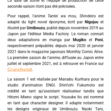
La date de sortie et l’équipe de production de cette
seconde saison n’ont pas été précisées.
Pour rappel, l’anime
Tantei wa mou, Shindeiru
est
adapté du light novel éponyme, écrit par
Nigojuu
et
illustré par
Umibouzu
, publié depuis novembre 2019 au
Japon par l’éditeur Media Factory. Le roman connait
deux adaptations en manga par
Mugiko
et
Poni
,
respectivement prépubliés depuis mai 2020 et janvier
2021 dans le magazine japonais Monthly Comic Alive.
La première saison de l’anime, diffusée au Japon entre
juillet et septembre 2021, est à retrouver en France sur
.
Crunchyroll
La saison 1 est réalisée par Manabu Kurihara pour le
studio d’animation ENGI. Shin’ichi Fukumoto est
crédité en tant qu’assistant réalisateur tandis que
Hitomi Mieno signe le script. Yousuke Ito est nommé
en tant que character designer. Il adapte notamment
les designs originaux de Umibouzu. Naoki Tani,