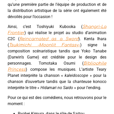
qu’une première partie de l’équipe de production et de
la distribution artistique de la série ont également été
dévoilés pour l’occasion !
Ainsi, c’est Toshiyuki Kubooka (
Shangri-La
) qui réalise le projet au studio d’animation
Frontier
C2C (
). Kenta Ihara
Reincarnated as a Sword
(
) signe la
Tsukimichi -Moonlit Fantasy-
composition scénaristique tandis que Yoko Tanabe
(Darwin’s Game) est créditée pour le design des
personnages. Tomotaka Osumi (
Bibliophile
) compose les musiques. L’artiste Teary
Princess
Planet interprète la chanson «
kaleidoscope
» pour la
chanson d’ouverture tandis que la chanteuse konoco
interprète le titre «
Hidamari no Saido
» pour l’ending.
Pour ce qui est des comédiens, nous retrouvons pour le
moment :
Ryohei Kimura, dans le rôle de Saitou