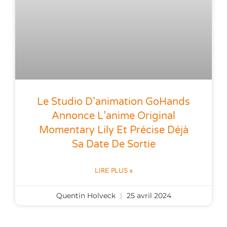
Le Studio D’animation GoHands
Annonce L’anime Original
Momentary Lily Et Précise Déjà
Sa Date De Sortie
LIRE PLUS »
Quentin Holveck
25 avril 2024