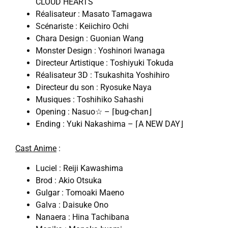
CLOUD HEARTS
Réalisateur : Masato Tamagawa
Scénariste : Keiichiro Ochi
Chara Design : Guonian Wang
Monster Design : Yoshinori Iwanaga
Directeur Artistique : Toshiyuki Tokuda
Réalisateur 3D : Tsukashita Yoshihiro
Directeur du son : Ryosuke Naya
Musiques : Toshihiko Sahashi
Opening : Nasuo☆ – ⌈bug-chan⌋
Ending : Yuki Nakashima – ⌈A NEW DAY⌋
Cast Anime
:
Luciel : Reiji Kawashima
Brod : Akio Otsuka
Gulgar : Tomoaki Maeno
Galva : Daisuke Ono
Nanaera : Hina Tachibana