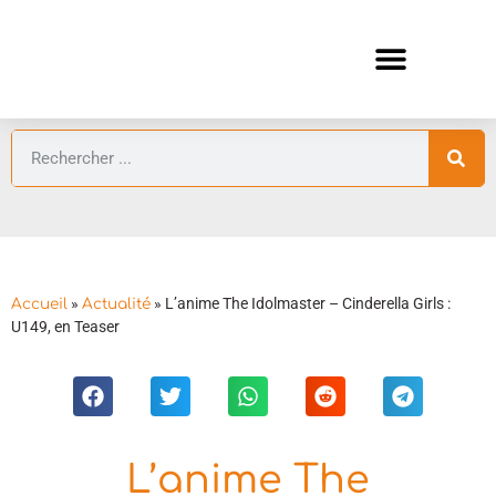
ANIMES AUTOMNE 2026 🍁
GUIDES ANIMES
»
»
L’anime The Idolmaster – Cinderella Girls :
Accueil
Actualité
U149, en Teaser
L’anime The