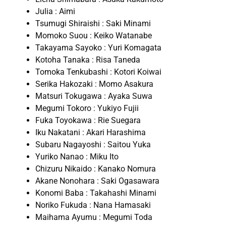
Julia : Aimi
Tsumugi Shiraishi : Saki Minami
Momoko Suou : Keiko Watanabe
Takayama Sayoko : Yuri Komagata
Kotoha Tanaka : Risa Taneda
Tomoka Tenkubashi : Kotori Koiwai
Serika Hakozaki : Momo Asakura
Matsuri Tokugawa : Ayaka Suwa
Megumi Tokoro : Yukiyo Fujii
Fuka Toyokawa : Rie Suegara
Iku Nakatani : Akari Harashima
Subaru Nagayoshi : Saitou Yuka
Yuriko Nanao : Miku Ito
Chizuru Nikaido : Kanako Nomura
Akane Nonohara : Saki Ogasawara
Konomi Baba : Takahashi Minami
Noriko Fukuda : Nana Hamasaki
Maihama Ayumu : Megumi Toda