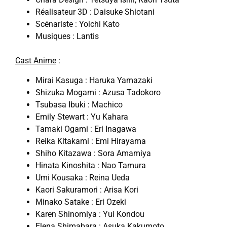
Réalisateur 3D : Daisuke Shiotani
Scénariste : Yoichi Kato
Musiques : Lantis
Cast Anime
:
Mirai Kasuga : Haruka Yamazaki
Shizuka Mogami : Azusa Tadokoro
Tsubasa Ibuki : Machico
Emily Stewart : Yu
Kahara
Tamaki Ogami : Eri Inagawa
Reika Kitakami : Emi Hirayama
Shiho Kitazawa : Sora Amamiya
Hinata Kinoshita : Nao Tamura
Umi Kousaka : Reina Ueda
Kaori Sakuramori : Arisa Kori
Minako Satake : Eri Ozeki
Karen Shinomiya : Yui Kondou
Elena Shimabara : Asuka Kakumoto