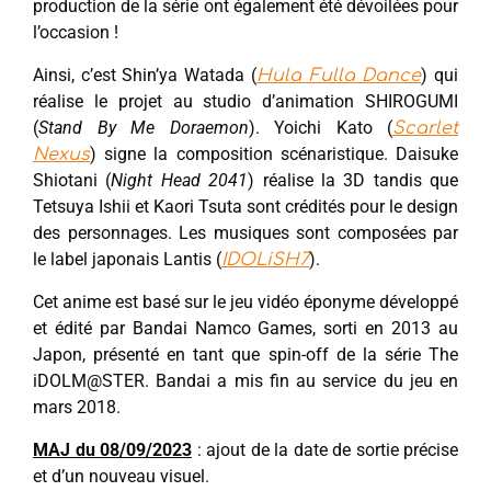
production de la série ont également été dévoilées pour
l’occasion !
Ainsi, c’est Shin’ya Watada (
) qui
Hula Fulla Dance
réalise le projet au studio d’animation SHIROGUMI
(
Stand By Me Doraemon
). Yoichi Kato (
Scarlet
) signe la composition scénaristique. Daisuke
Nexus
Shiotani (
Night Head 2041
) réalise la 3D tandis que
Tetsuya Ishii et Kaori Tsuta sont crédités pour le design
des personnages. Les musiques sont composées par
le label japonais Lantis (
).
IDOLiSH7
Cet anime est basé sur le jeu vidéo éponyme développé
et édité par Bandai Namco Games, sorti en 2013 au
Japon, présenté en tant que spin-off de la série The
iDOLM@STER. Bandai a mis fin au service du jeu en
mars 2018.
MAJ du 08/09/2023
: ajout de la date de sortie précise
et d’un nouveau visuel.