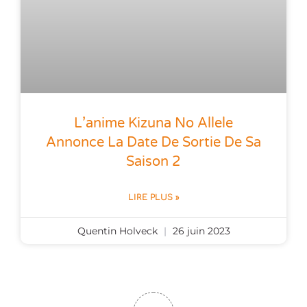
L’anime Kizuna No Allele
Annonce La Date De Sortie De Sa
Saison 2
LIRE PLUS »
Quentin Holveck
26 juin 2023