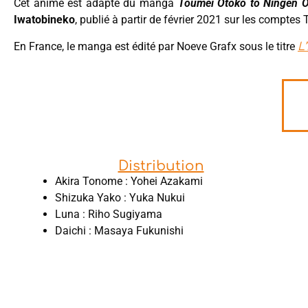
Cet anime est adapté du manga
Toumei Otoko to Ningen O
Iwatobineko
, publié à partir de février 2021 sur les comptes T
En France, le manga est édité par Noeve Grafx sous le titre
L
Distribution
Akira Tonome : Yohei Azakami
Shizuka Yako : Yuka Nukui
Luna : Riho Sugiyama
Daichi : Masaya Fukunishi