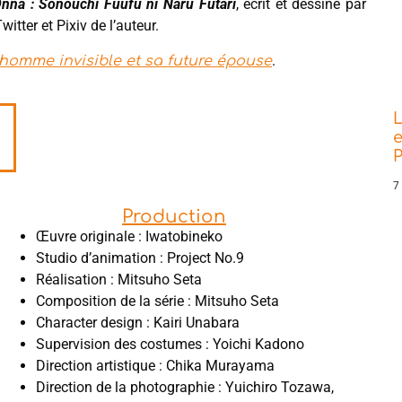
nna : Sonouchi Fuufu ni Naru Futari
, écrit et dessiné par
witter et Pixiv de l’auteur.
.
’homme invisible et sa future épouse
L
e
P
7
Production
Œuvre originale : Iwatobineko
Studio d’animation : Project No.9
Réalisation : Mitsuho Seta
Composition de la série : Mitsuho Seta
Character design : Kairi Unabara
Supervision des costumes : Yoichi Kadono
Direction artistique : Chika Murayama
Direction de la photographie : Yuichiro Tozawa,