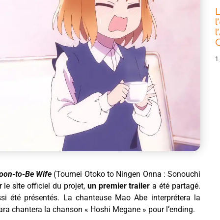
L
l
l
C
1 
Soon-to-Be Wife
(Toumei Otoko to Ningen Onna : Sonouchi
r le site officiel du projet,
un premier trailer
a été partagé.
ssi été présentés. La chanteuse Mao Abe interprétera la
hara chantera la chanson « Hoshi Megane » pour l’ending.