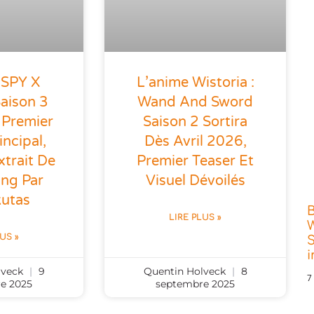
 SPY X
L’anime Wistoria :
aison 3
Wand And Sword
 Premier
Saison 2 Sortira
incipal,
Dès Avril 2026,
trait De
Premier Teaser Et
ing Par
Visuel Dévoilés
kutas
LIRE PLUS »
W
LUS »
S
lveck
9
Quentin Holveck
8
7
e 2025
septembre 2025