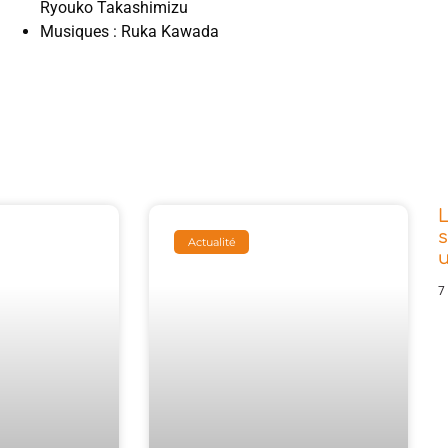
Ryouko Takashimizu
Musiques : Ruka Kawada
L
s
Actualité
7