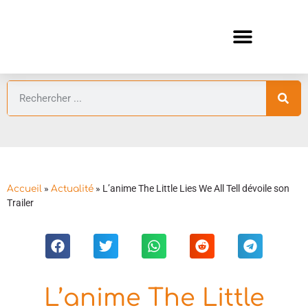
ANIMES AUTOMNE 2026 🍁
GUIDES ANIMES
»
»
L’anime The Little Lies We All Tell dévoile son
Accueil
Actualité
Trailer
L’anime The Little