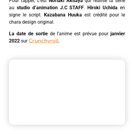
Pour rappel, c’est
Noriaki Akitaya
qui réalise la série
au
studio d’animation J.C STAFF
.
Hiroki Uchida
en
signe le script.
Kazabana Huuka
est crédité pour le
chara design original.
La date de sortie
de l’anime est prévue pour
janvier
2022
sur
.
Crunchyroll