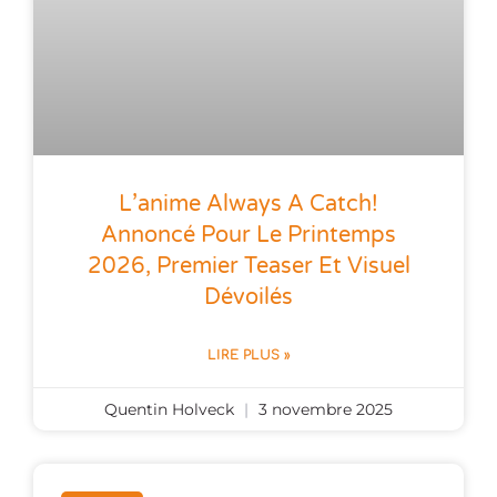
L’anime Always A Catch!
Annoncé Pour Le Printemps
2026, Premier Teaser Et Visuel
Dévoilés
LIRE PLUS »
Quentin Holveck
3 novembre 2025