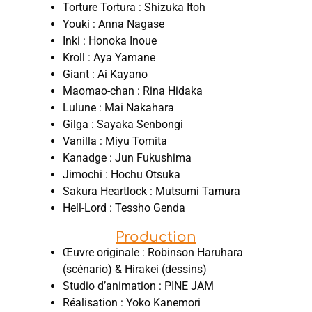
Torture Tortura : Shizuka Itoh
Youki : Anna Nagase
Inki : Honoka Inoue
Kroll : Aya Yamane
Giant : Ai Kayano
Maomao-chan : Rina Hidaka
Lulune : Mai Nakahara
Gilga : Sayaka Senbongi
Vanilla : Miyu Tomita
Kanadge : Jun Fukushima
Jimochi : Hochu Otsuka
Sakura Heartlock : Mutsumi Tamura
Hell-Lord : Tessho Genda
Production
Œuvre originale : Robinson Haruhara
(scénario) & Hirakei (dessins)
Studio d’animation : PINE JAM
Réalisation : Yoko Kanemori