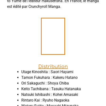
to Yume de l’éditeur Hakusensha. En France, le manga
est édité par Crunchyroll Manga.
Distribution
Utage Kinoshita : Saori Hayami
Tamon Fukuhara : Kakeru Hatano
Ori Sakaguchi : Shoya Chiba
Keito Tachibana : Tasuku Hatanaka
Natsuki Ishibashi : Kohei Amasaki
Rintaro Kai : Ryuho Nagaoka
Wataru Fujita : Masaaki Mizunaka