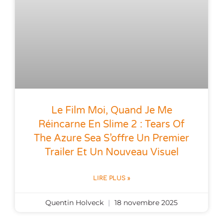
Le Film Moi, Quand Je Me
Réincarne En Slime 2 : Tears Of
The Azure Sea S’offre Un Premier
Trailer Et Un Nouveau Visuel
LIRE PLUS »
Quentin Holveck
18 novembre 2025