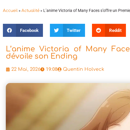
»
»
L’anime Victoria of Many Faces s’offre un Premier
Accueil
Actualité
Facebook
Twitter
Reddit
L’anime Victoria of Many Faces
dévoile son Ending
19:08
22 Mai, 2026
Quentin Holveck