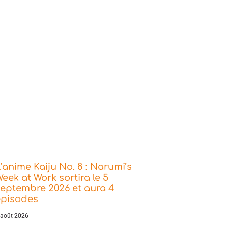
’anime Kaiju No. 8 : Narumi’s
eek at Work sortira le 5
eptembre 2026 et aura 4
épisodes
 août 2026