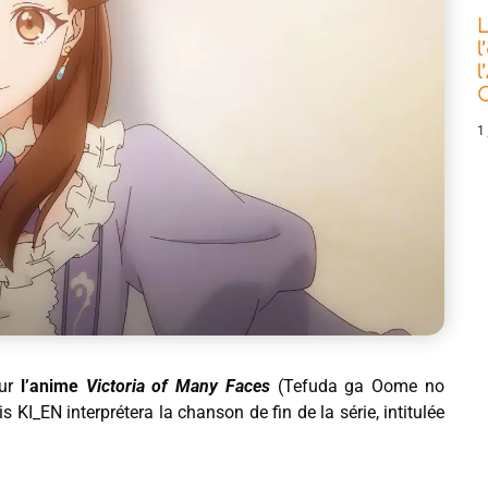
L
l
l
C
1 
ur
l’anime
Victoria of Many Faces
(Tefuda ga Oome no
 KI_EN interprétera la chanson de fin de la série, intitulée