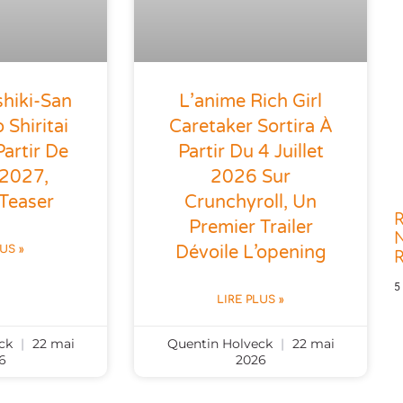
shiki-San
L’anime Rich Girl
Shiritai
Caretaker Sortira À
Partir De
Partir Du 4 Juillet
 2027,
2026 Sur
 Teaser
Crunchyroll, Un
R
Premier Trailer
N
Dévoile L’opening
LUS »
5
LIRE PLUS »
eck
22 mai
Quentin Holveck
22 mai
6
2026