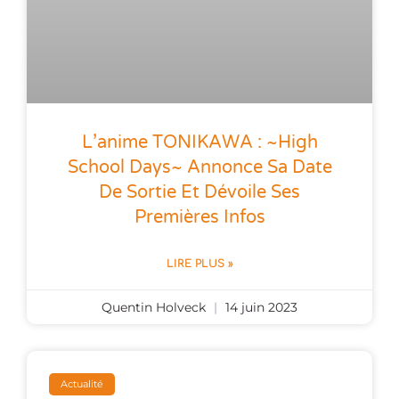
L’anime TONIKAWA : ~High
School Days~ Annonce Sa Date
De Sortie Et Dévoile Ses
Premières Infos
LIRE PLUS »
Quentin Holveck
14 juin 2023
Actualité