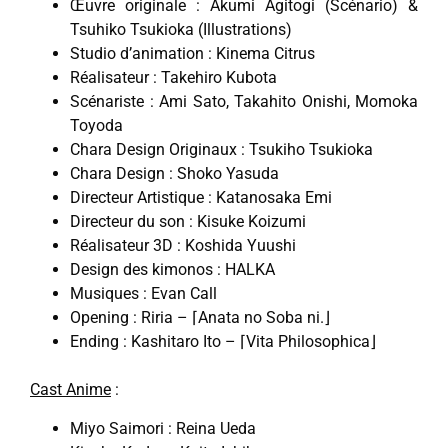
Œuvre originale : Akumi Agitogi (Scénario) &
Tsuhiko Tsukioka (Illustrations)
Studio d’animation : Kinema Citrus
Réalisateur : Takehiro Kubota
Scénariste : Ami Sato, Takahito Onishi, Momoka
Toyoda
Chara Design Originaux : Tsukiho Tsukioka
Chara Design : Shoko Yasuda
Directeur Artistique : Katanosaka Emi
Directeur du son : Kisuke Koizumi
Réalisateur 3D : Koshida Yuushi
Design des kimonos : HALKA
Musiques : Evan Call
Opening : Riria – ⌈Anata no Soba ni.⌋
Ending : Kashitaro Ito – ⌈Vita Philosophica⌋
Cast Anime
:
Miyo Saimori : Reina Ueda