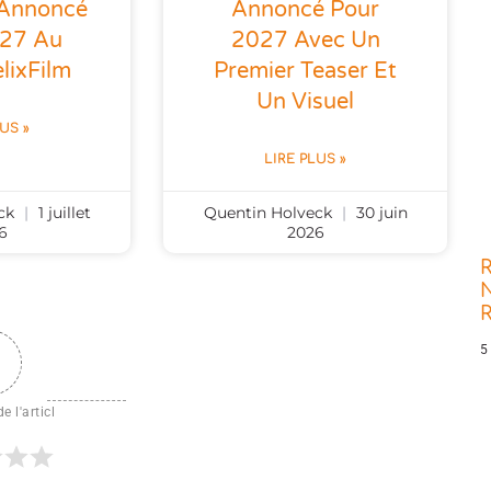
 Annoncé
Annoncé Pour
027 Au
2027 Avec Un
lixFilm
Premier Teaser Et
Un Visuel
LUS »
LIRE PLUS »
eck
1 juillet
Quentin Holveck
30 juin
6
2026
R
N
5
e l'articl