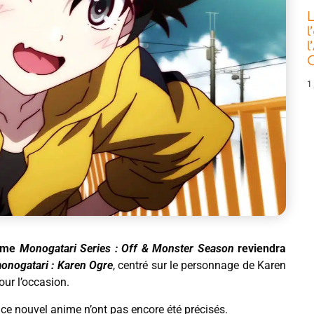
L
l
l
C
1 
nime
Monogatari Series : Off & Monster Season
reviendra
nogatari : Karen Ogre
, centré sur le personnage de Karen
our l’occasion.
 ce nouvel anime n’ont pas encore été précisés.