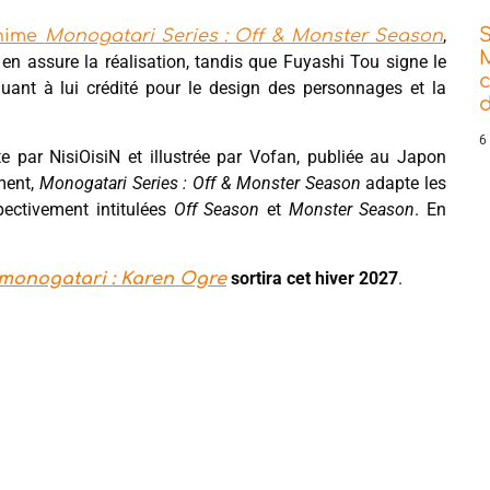
,
anime
Monogatari Series : Off & Monster Season
en assure la réalisation, tandis que Fuyashi Tou signe le
uant à lui crédité pour le design des personnages et la
d
6
ite par NisiOisiN et illustrée par Vofan, publiée au Japon
ment,
Monogatari Series : Off & Monster Season
adapte les
pectivement intitulées
Off Season
et
Monster Season
. En
sortira cet hiver 2027
.
monogatari : Karen Ogre