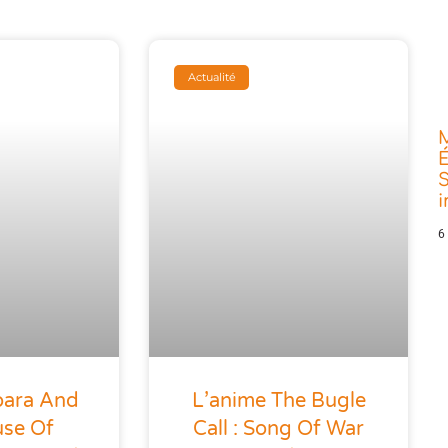
Actualité
É
S
6
oara And
L’anime The Bugle
use Of
Call : Song Of War