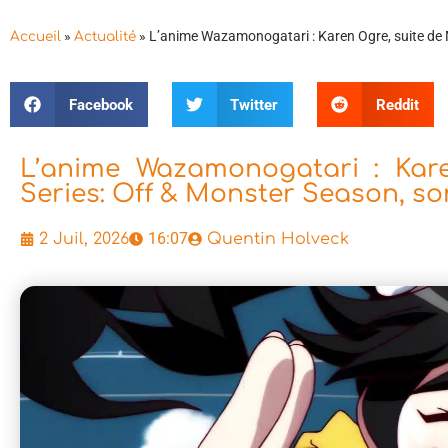
»
»
L’anime Wazamonogatari : Karen Ogre, suite de M
Accueil
Actualité
Facebook
Twitter
Reddit
L’anime Wazamonogatari : Kar
Series: Off & Monster Season, sor
16:07
2 Juil, 2026
Quentin Holveck