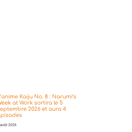
’anime Kaiju No. 8 : Narumi’s
eek at Work sortira le 5
eptembre 2026 et aura 4
épisodes
 août 2026