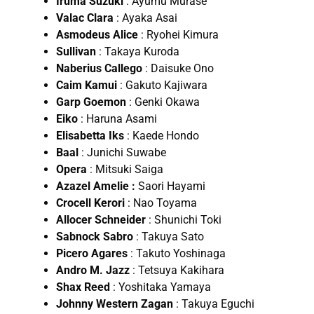
Iruma Suzuki
: Ayumu Murase
Valac Clara
: Ayaka Asai
Asmodeus Alice
: Ryohei Kimura
Sullivan
: Takaya Kuroda
Naberius Callego
: Daisuke Ono
Caim Kamui
: Gakuto Kajiwara
Garp Goemon
: Genki Okawa
Eiko
: Haruna Asami
Elisabetta Iks
: Kaede Hondo
Baal
: Junichi Suwabe
Opera
: Mitsuki Saiga
Azazel Amelie :
Saori Hayami
Crocell Kerori
: Nao Toyama
Allocer Schneider
: Shunichi Toki
Sabnock Sabro
: Takuya Sato
Picero Agares
: Takuto Yoshinaga
Andro M. Jazz
: Tetsuya Kakihara
Shax Reed
: Yoshitaka Yamaya
Johnny Western Zagan
: Takuya Eguchi