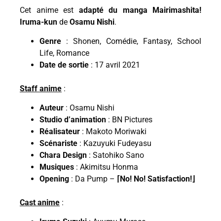
Cet anime est
adapté du manga Mairimashita!
Iruma-kun
de
Osamu Nishi
.
Genre
: Shonen, Comédie, Fantasy, School
Life, Romance
Date de sortie
: 17 avril 2021
Staff anime
:
Auteur
: Osamu Nishi
Studio d’animation
: BN Pictures
Réalisateur
: Makoto Moriwaki
Scénariste
: Kazuyuki Fudeyasu
Chara Design
: Satohiko Sano
Musiques
: Akimitsu Honma
Opening
: Da Pump –
⌈No! No! Satisfaction!⌋
Cast anime
: