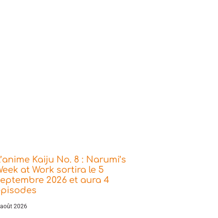
’anime Kaiju No. 8 : Narumi’s
eek at Work sortira le 5
eptembre 2026 et aura 4
épisodes
 août 2026