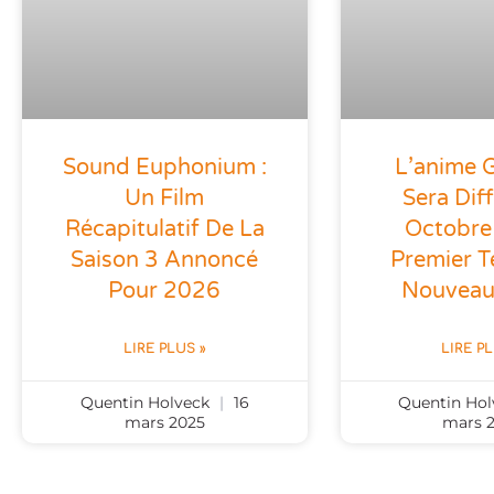
Sound Euphonium :
L’anime
Un Film
Sera Dif
Récapitulatif De La
Octobre
Saison 3 Annoncé
Premier T
Pour 2026
Nouveau
LIRE PLUS »
LIRE P
Quentin Holveck
16
Quentin Ho
mars 2025
mars 