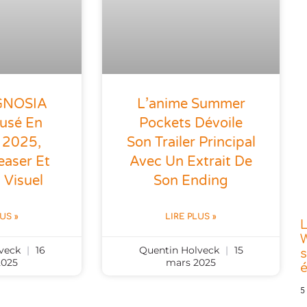
 GNOSIA
L’anime Summer
fusé En
Pockets Dévoile
 2025,
Son Trailer Principal
easer Et
Avec Un Extrait De
 Visuel
Son Ending
LUS »
LIRE PLUS »
L
W
lveck
16
Quentin Holveck
15
s
2025
mars 2025
5