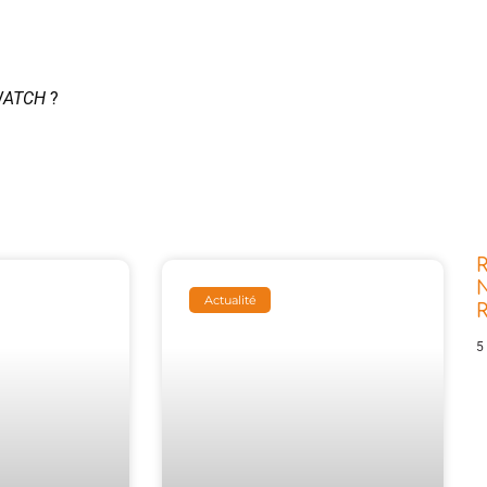
WATCH
?
R
N
Actualité
5