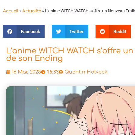
»
»
L’anime WITCH WATCH s’offre un Nouveau Trailer
Accueil
Actualité
Facebook
Twitter
Reddit
L’anime WITCH WATCH s’offre un 
de son Ending
16:33
16 Mar, 2025
Quentin Holveck