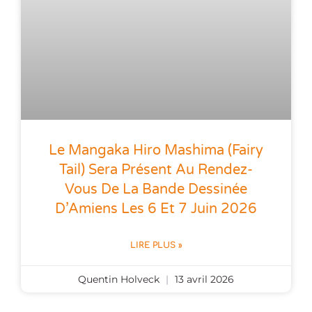
Le Mangaka Hiro Mashima (Fairy
Tail) Sera Présent Au Rendez-
Vous De La Bande Dessinée
D’Amiens Les 6 Et 7 Juin 2026
LIRE PLUS »
Quentin Holveck
13 avril 2026