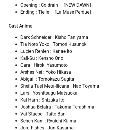
Opening : Coldrain – ⌈NEW DAWN⌋
Ending : Tielle – ⌈La Muse Perdue⌋
Cast Anime
:
Dark Schneider : Kisho Taniyama
Tia Noto Yoko : Tomori Kusunoki
Lucien Renlen : Kanae Ito
Kall-Su : Kensho Ono
Gara
: Hiroki Yasumoto
Arshes Nei
: Yoko Hikasa
Abigail : Tomokazu Sugita
Sheila Tuel Meta-llicana : Nao Toyama
Lars : Yoshitsugu Matsuoka
Kai Harn : Shizuka Ito
Joshua Belaira : Takuma Terashima
Vai Staebe : Taito Ban
Schen Karr. : Ryuichi Kijima
Jorg Fishes : Jun Kasama