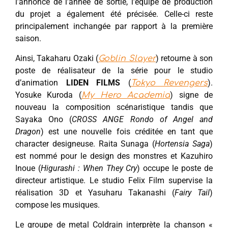
l’annonce de l’année de sortie, l’équipe de production
du projet a également été précisée. Celle-ci reste
principalement inchangée par rapport à la première
saison.
Ainsi, Takaharu Ozaki (
) retourne à son
Goblin Slayer
poste de réalisateur de la série pour le studio
d’animation
LIDEN FILMS
(
).
Tokyo Revengers
Yosuke Kuroda (
) signe de
My Hero Academia
nouveau la composition scénaristique tandis que
Sayaka Ono (
CROSS ANGE Rondo of Angel and
Dragon
) est une nouvelle fois créditée en tant que
character designeuse. Raita Sunaga (
Hortensia Saga
)
est nommé pour le design des monstres et Kazuhiro
Inoue (
Higurashi : When They Cry
) occupe le poste de
directeur artistique. Le studio Felix Film supervise la
réalisation 3D et Yasuharu Takanashi (
Fairy Tail
)
compose les musiques.
Le groupe de metal Coldrain interprète la chanson «