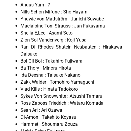
Angus Yarn : ?
Nills Schon Mifune : Sho Hayami
Yngwie von Mattström : Junichi Suwabe
Maclalpine Toni Strauss : Jun Fukuyama
Shella E,Lee : Asami Seto
Zion Sol Vandenverg : Koji Yusa
Ran Di Rhodes Shutein Neubauten : Hirakawa
Daisuke
Bol Gil Bol : Takahiro Fujiwara
Ba Thory : Minoru Hirota
Ida Deesna : Taisuke Nakano
Zakk Walder : Tomohiro Yamaguchi
Vlad Kills : Hinata Tadokoro
Sykes Von Snowwhite : Atsushi Tamaru
Ross Zaboss Friedrich : Wataru Komada
Sean Ari : Ari Ozawa
Di-Amon : Takehito Koyasu
Hammet : Shoumaru Zouza