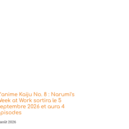
’anime Kaiju No. 8 : Narumi’s
eek at Work sortira le 5
eptembre 2026 et aura 4
épisodes
 août 2026