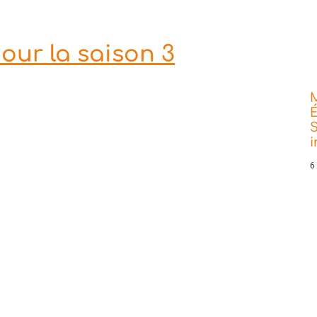
our la saison 3
É
S
6