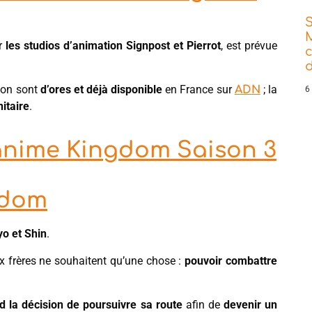
ar
les studios d’animation Signpost et Pierrot
, est prévue
d
son sont
d’ores et déjà disponible
en France sur
; la
ADN
6
nitaire
.
l'anime Kingdom Saison 3
gdom
o et Shin
.
ux frères ne souhaitent qu’une chose :
pouvoir combattre
d la décision de poursuivre sa route
afin de
devenir un