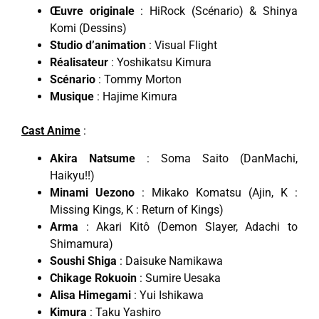
Œuvre originale
: HiRock (Scénario) & Shinya
Komi (Dessins)
Studio d’animation
: Visual Flight
Réalisateur
: Yoshikatsu Kimura
Scénario
: Tommy Morton
Musique
: Hajime Kimura
Cast Anime
:
Akira Natsume
: Soma Saito (DanMachi,
Haikyu!!)
Minami Uezono
: Mikako Komatsu (Ajin, K :
Missing Kings, K : Return of Kings)
Arma
: Akari Kitô (Demon Slayer, Adachi to
Shimamura)
Soushi Shiga
: Daisuke Namikawa
Chikage Rokuoin
: Sumire Uesaka
Alisa Himegami
: Yui Ishikawa
Kimura
: Taku Yashiro