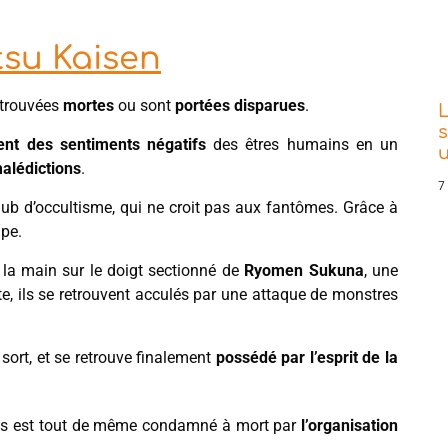
tsu Kaisen
etrouvées
mortes
ou sont
portées disparues
.
L
s
nt des sentiments négatifs
des êtres humains en un
malédictions
.
7
ub d’occultisme, qui ne croit pas aux fantômes. Grâce à
upe.
 la main sur le doigt sectionné de
Ryomen Sukuna
, une
e, ils se retrouvent acculés par une attaque de monstres
sort, et se retrouve finalement
possédé par l’esprit de la
 mais est tout de même condamné à mort par
l’organisation