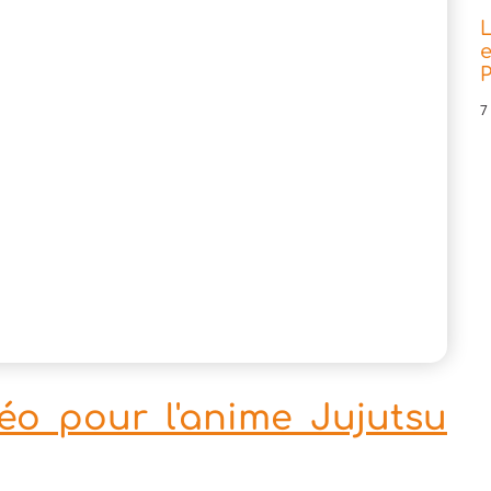
L
e
P
7
éo pour l'anime Jujutsu