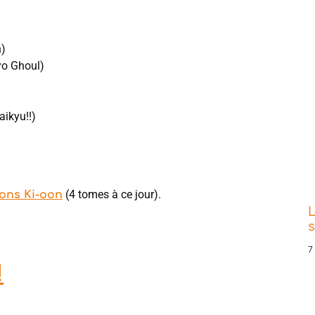
n)
yo Ghoul)
ikyu!!)
(4 tomes à ce jour).
ions Ki-oon
L
s
7
!