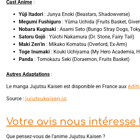
Cast Anime
:
Yûji Itadori
: Junya Enoki (Beastars, Shadowverse)
Megumi Fushiguro
: Yūma Uchida (Fruits Basket, Give
Nobara Kugisaki
: Asami Seto (Bungo Stray Dogs, Tok
Satoru Gojô
: Yûichi Nakamura (Dr. Stone, Fairy Tail)
Maki Zen’in
: Mikako Komatsu (Overlord, Ex-Arm)
Toge Inumaki
: Kouki Uchiyama (My Hero Academia, Ha
Panda
: Tomokazu Seki (Doraemon, Fruits Basket)
Autres Adaptations
:
Le manga Jujutsu Kaisen est disponible en France aux
édit
Source :
jujutsukaisen.jp
Votre avis nous intéresse 
Que pensez-vous de l’anime Jujutsu Kaisen ?