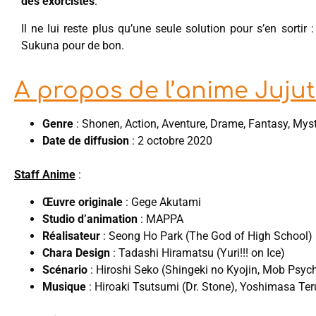
des exorcistes
.
Il ne lui reste plus qu’une seule solution pour s’en sortir 
Sukuna pour de bon.
A propos de l’anime Juju
Genre
: Shonen, Action, Aventure, Drame, Fantasy, Mys
Date de diffusion
: 2 octobre 2020
Staff Anime
:
Œuvre originale
: Gege Akutami
Studio d’animation
: MAPPA
Réalisateur
: Seong Ho Park (The God of High School)
Chara Design
: Tadashi Hiramatsu (Yuri!!! on Ice)
Scénario
: Hiroshi Seko (Shingeki no Kyojin, Mob Psyc
Musique
: Hiroaki Tsutsumi (Dr. Stone), Yoshimasa Te