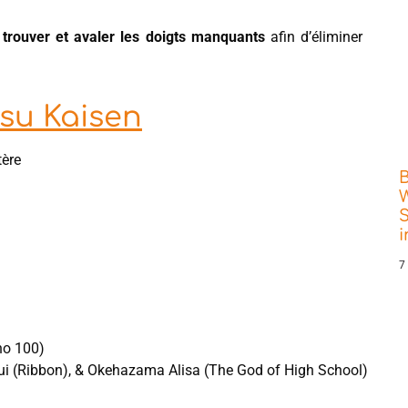
:
trouver et avaler les doigts manquants
afin d’éliminer
tsu Kaisen
tère
W
S
7
ho 100)
rui (Ribbon), & Okehazama Alisa (The God of High School)