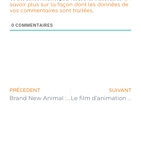
savoir plus sur la façon dont les données de
.
vos commentaires sont traitées
0
COMMENTAIRES
PRÉCEDENT
SUIVANT
Brand New Animal : La date de sortie de l’anime annoncée !
Le film d’animation Omoi, Omoware, Furi, Furare annoncé !