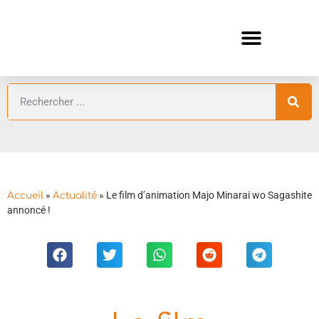
ANIMES AUTOMNE 2026 🍁
GUIDES ANIMES
»
»
Le film d’animation Majo Minarai wo Sagashite
Accueil
Actualité
annoncé !