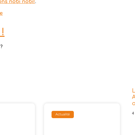
.
ons nobi nobi!
e
!
 ?
L
A
o
4
Actualité