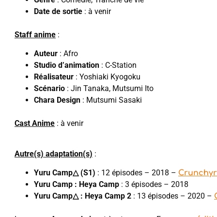
Date de sortie
: à venir
Staff anime
:
Auteur
: Afro
Studio d’animation
: C-Station
Réalisateur
: Yoshiaki Kyogoku
Scénario
: Jin Tanaka, Mutsumi Ito
Chara Design
: Mutsumi Sasaki
Cast Anime
: à venir
Autre(s) adaptation(s)
:
Yuru Camp△ (S1)
: 12 épisodes – 2018 –
Crunchyr
Yuru Camp : Heya Camp
: 3 épisodes – 2018
Yuru Camp△ : Heya Camp 2
: 13 épisodes – 2020 –