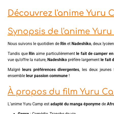
Découvrez l'anime Yuru C
Synopsis de l'anime Yur
Nous suivons le quotidien de
Rin
et
Nadeshiko
, deux lycée
Tandis que
Rin
aime particulièrement
le fait de camper en 
vue qu’offre la nature,
Nadeshiko
préfère largement
le fait
Malgré
leurs préférences divergentes
, les deux jeunes 
ensemble
leur passion commune
!
À propos du film Yuru C
L’anime Yuru Camp est
adapté du manga éponyme
de
Afr
Genre
: Comédie, Tranche de vie