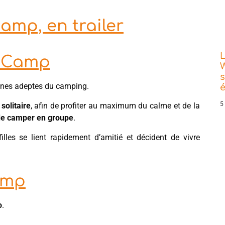
amp, en trailer
L
u Camp
W
s
nnes adeptes du camping.
5
solitaire
, afin de profiter au maximum du calme et de la
 de camper en groupe
.
filles se lient rapidement d’amitié et décident de vivre
amp
o
.