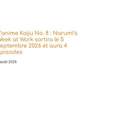
’anime Kaiju No. 8 : Narumi’s
eek at Work sortira le 5
eptembre 2026 et aura 4
épisodes
 août 2026