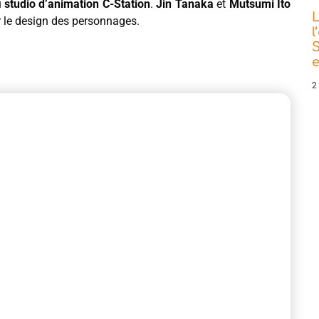
u
studio d’animation C-Station
.
Jin Tanaka
et
Mutsumi Ito
L
r le design des personnages.
l
S
e
2