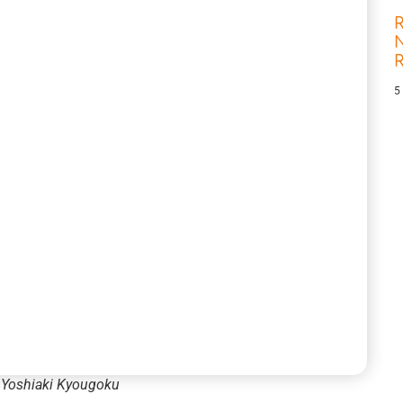
R
N
5
r Yoshiaki Kyougoku