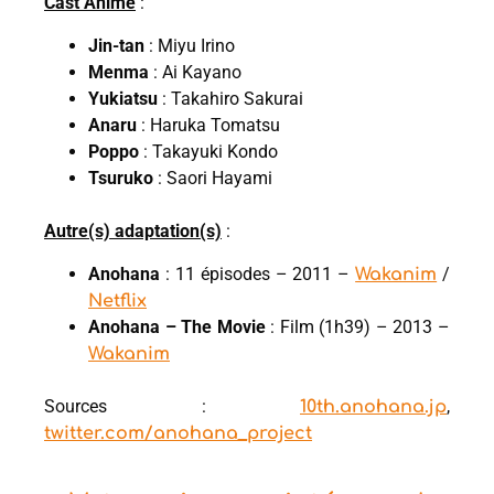
Cast Anime
:
Jin-tan
: Miyu Irino
Menma
: Ai Kayano
Yukiatsu
: Takahiro Sakurai
Anaru
: Haruka Tomatsu
Poppo
: Takayuki Kondo
Tsuruko
: Saori Hayami
Autre(s) adaptation(s)
:
Anohana
: 11 épisodes – 2011 –
/
Wakanim
Netflix
Anohana – The Movie
: Film (1h39) – 2013 –
Wakanim
Sources :
,
10th.anohana.jp
twitter.com/anohana_project